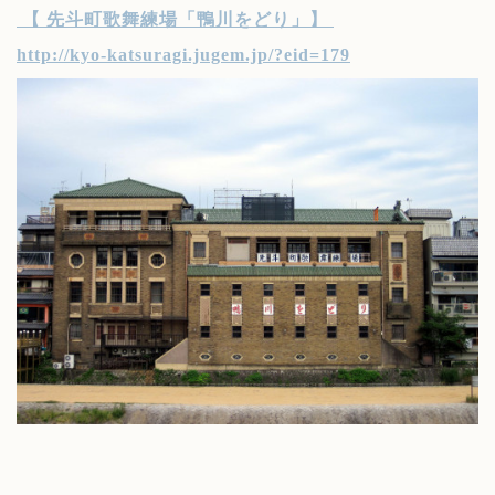
【
先斗町歌舞練場「鴨川をどり」
】
http://kyo-katsuragi.jugem.jp/?eid=179