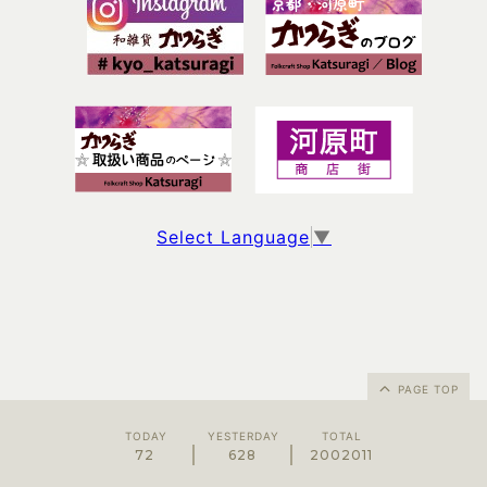
Select Language
▼
PAGE TOP
TODAY
YESTERDAY
TOTAL
72
628
2002011