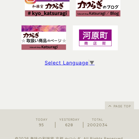
Select Language
▼
PAGE TOP
TODAY
YESTERDAY
TOTAL
95
628
2002034
©2026
趣味の和雑貨 京都 かつらぎ
. All Rights Reserved.