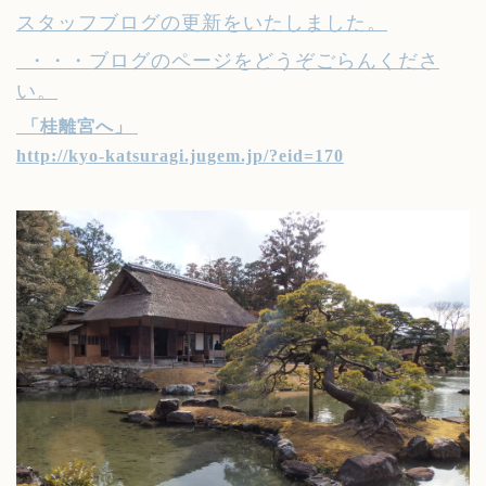
スタッフブログの更新をいたしました。
・・・ブログのページをどうぞごらんくださ
い。
「桂離宮へ」
http://kyo-katsuragi.jugem.jp/?eid=170