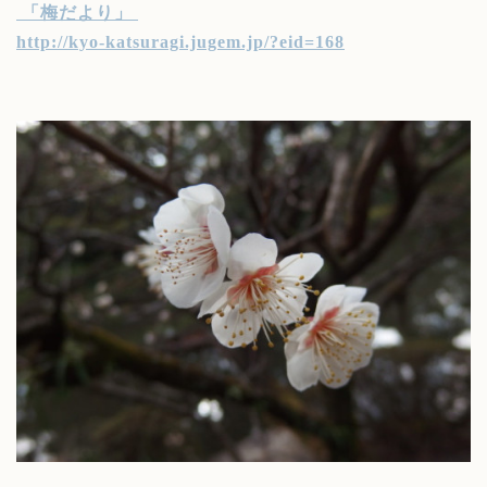
「梅だより」
http://kyo-katsuragi.jugem.jp/?eid=168