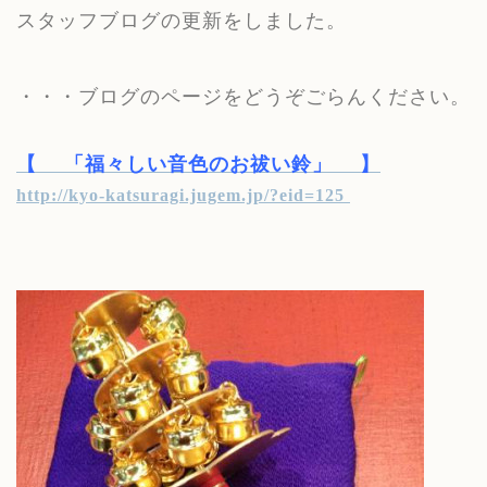
スタッフブログの更新をしました。
・・・ブログのページをどうぞごらんください。
【
「福々しい音色のお祓い鈴」
】
http://kyo-katsuragi.jugem.jp/?eid=125