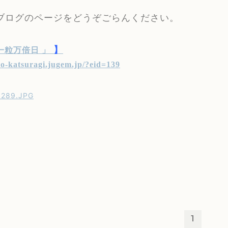
ブログのページをどうぞごらんください。
】
一粒万倍日 」
yo-katsuragi.jugem.jp/?eid=139
1