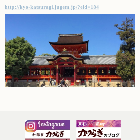
http://kyo-katsuragi.jugem.jp/?eid=184