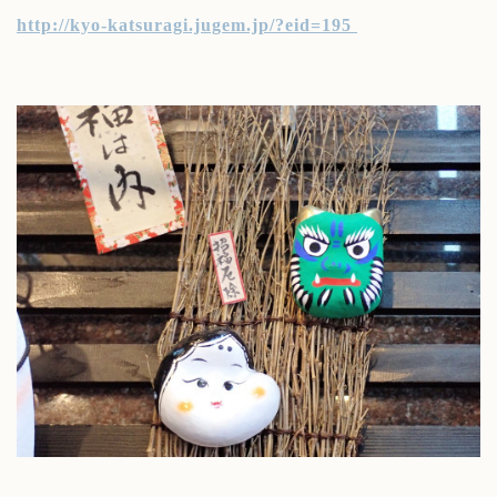
http://kyo-katsuragi.jugem.jp/?eid=195