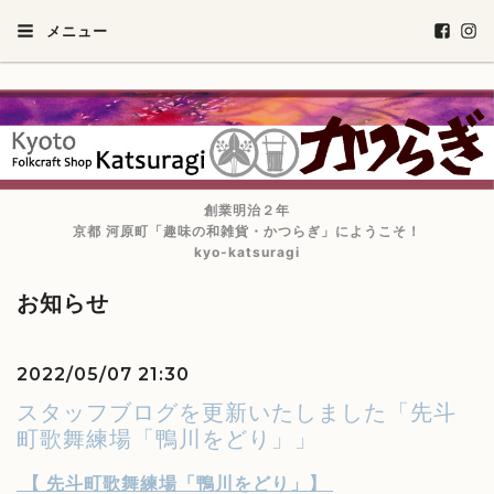
メニュー
創業明治２年
京都 河原町「趣味の和雑貨・かつらぎ」にようこそ！
kyo-katsuragi
お知らせ
2022/05/07 21:30
スタッフブログを更新いたしました「先斗
町歌舞練場「鴨川をどり」」
【
先斗町歌舞練場「鴨川をどり」
】