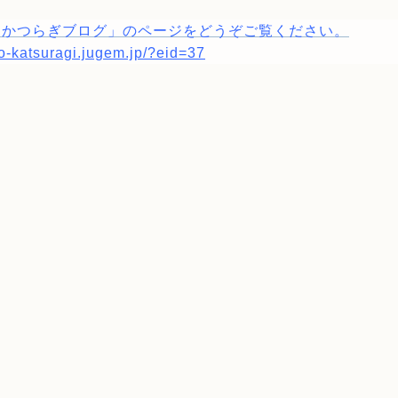
「かつらぎブログ」のページをどうぞご覧ください。
yo-katsuragi.jugem.jp/?eid=37