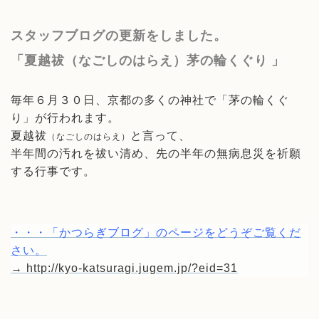
スタッフブログの更新をしました。
「夏越祓（なごしのはらえ）茅の輪くぐり 」
毎年６月３０日、京都の多くの神社で「茅の輪くぐ
り」が行われます。
夏越祓
と言って、
（なごしのはらえ）
半年間の汚れを祓い清め、先の半年の無病息災を祈願
する行事です。
・・・「かつらぎブログ」のページをどうぞご覧くだ
さい。
→
http://kyo-katsuragi.jugem.jp/?eid=31