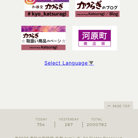
Select Language
▼
PAGE TOP
TODAY
YESTERDAY
TOTAL
754
287
2000782