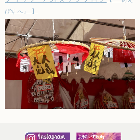
びすへ』 】