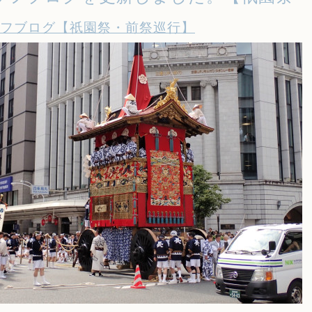
フブログ【祇園祭・前祭巡行】