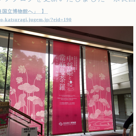
良国立博物館へ
」
】
yo-katsuragi.jugem.jp/?eid=19
0