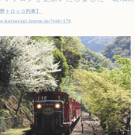
野トロッコ列車
】
yo-katsuragi.jugem.jp/?eid=17
6