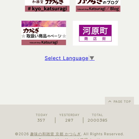
Select Language
▼
PAGE TOP
TODAY
YESTERDAY
TOTAL
357
287
2000385
©2026
趣味の和雑貨 京都 かつらぎ
. All Rights Reserved.