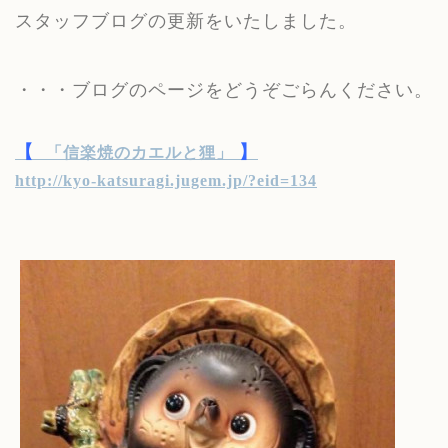
スタッフブログの更新をいたしました。
・・・ブログのページをどうぞごらんください。
【
】
「信楽焼のカエルと狸」
http://kyo-katsuragi.jugem.jp/?eid=134