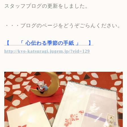
スタッフブログの更新をしました。
・・・ブログのページをどうぞごらんください。
【
「 心伝わる季節の手紙 」
】
http://kyo-katsuragi.jugem.jp/?eid=129