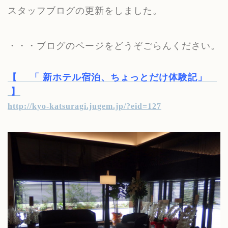
スタッフブログの更新をしました。
・・・ブログのページをどうぞごらんください。
【
「 新ホテル宿泊、ちょっとだけ体験記」
】
http://kyo-katsuragi.jugem.jp/?eid=127