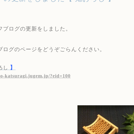
フブログの更新をしました。
ブログのページをどうぞごらんください。
】
ろし
yo-katsuragi.jugem.jp/?eid=100