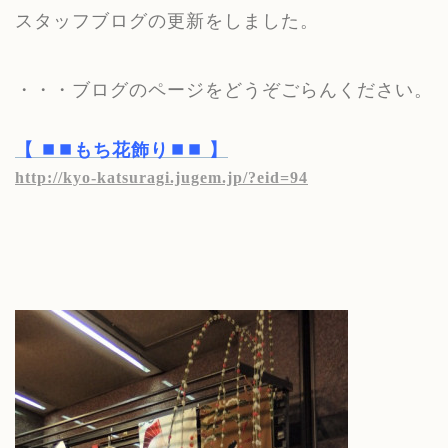
スタッフブログの更新をしました。
・・・ブログのページをどうぞごらんください。
【 ⏹⏹もち花飾り⏹⏹ 】
http://kyo-katsuragi.jugem.jp/?eid=94