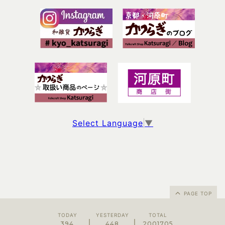
Select Language
▼
PAGE TOP
TODAY
YESTERDAY
TOTAL
394
448
2001705