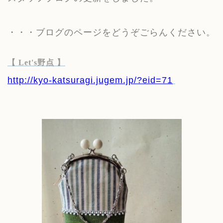
・・・ブログのページをどうぞごらんください。
【 Let's野点 】
http://kyo-katsuragi.jugem.jp/?eid=71