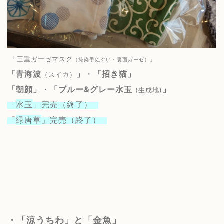
「三重ガーゼマスク
（捺染手ぬぐい・裏面ガーゼ）」
「青海波
」
・
「招き猫」
（スイカ）
「朝顔」
・
「
ブルー&グレー水玉
」
(生成地)
「
水玉
」完売（終了）
「
緑唐草
」完売（終了）
・「涼うちわ」と「金魚」