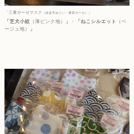
「三重ガーゼマスク
」
（捺染手ぬぐい・裏面ガーゼ）
「
芝犬小紋
（薄ピンク地）
」
・
「
ねこシルエット
（ベ
ージュ地）
」