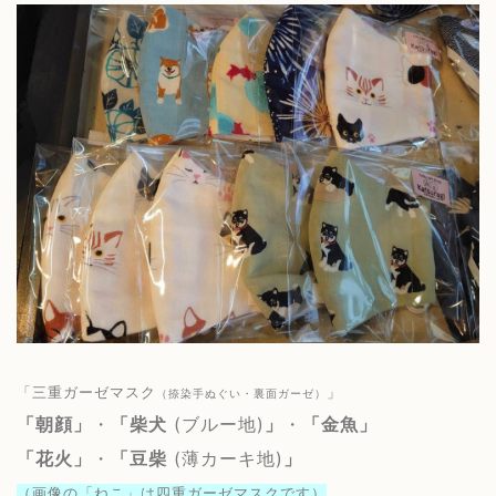
「三重ガーゼマスク
」
（捺染手ぬぐい・裏面ガーゼ）
「朝顔」
・
「柴犬
(ブルー地)
」
・
「金魚」
「花火」
・
「豆柴
(薄カーキ地)
」
（画像の「ねこ」は四重ガーゼマスクです）