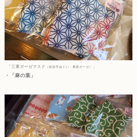
「三重ガーゼマスク
」
（捺染手ぬぐい・裏面ガーゼ）
・「
麻の葉
」