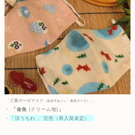
「三重ガーゼマスク
」
（捺染手ぬぐい・裏面ガーゼ）
・
「
金魚
(クリーム地)
」
・
「涼うちわ
」
完売（再入荷未定）