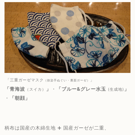
「三重ガーゼマスク
」
（捺染手ぬぐい・裏面ガーゼ）
「青海波
」
・
「
ブルー&グレー水玉
」
（スイカ）
(生成地)
・
「朝顔」
柄布は国産の木綿生地 ➕ 国産ガーゼが二重、