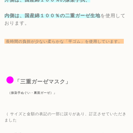
内側は、
国産綿１００％の二重
ガーゼ生地
を使用して
おります。
長時間の負担が少ない柔らかな
「平ゴム」を使用していま
す。
●
「三重ガーゼマスク」
（捺染手ぬぐい・裏面ガーゼ）」
（ サイズと金額の表記の一部に誤りがあり、訂正させていただき
ました