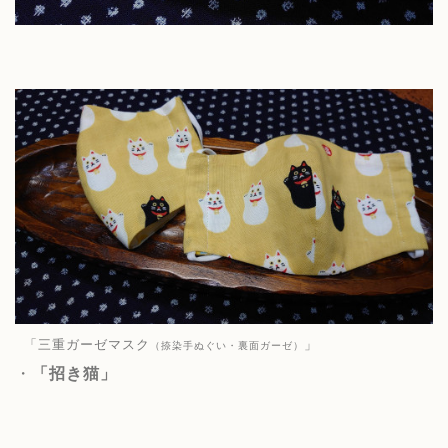
「三重ガーゼマスク
」
（捺染手ぬぐい・裏面ガーゼ）
・
「招き猫」