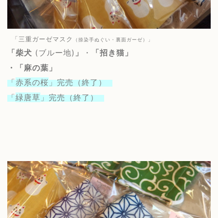
「三重ガーゼマスク
（捺染手ぬぐい・裏面ガーゼ）」
「柴犬
(ブルー地)
」
・
「招き猫」
・「
麻の葉
」
「
赤系の桜
」完売（終了）
「
緑唐草
」完売（終了）