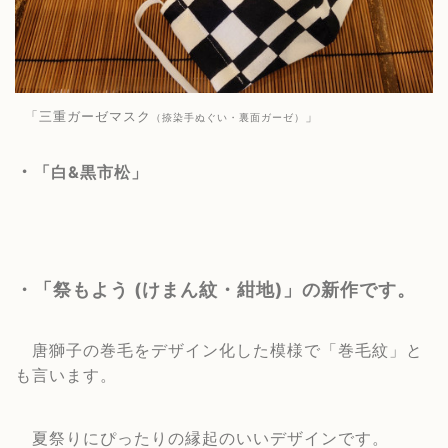
「三重ガーゼマスク
」
（捺染手ぬぐい・裏面ガーゼ）
・
「白&黒市松」
・
「祭もよう (けまん紋・紺地)
」の新作です。
唐獅子の巻毛をデザイン化した模様で「巻毛紋」と
も言います。
夏祭りにぴったりの縁起のいいデザインです。