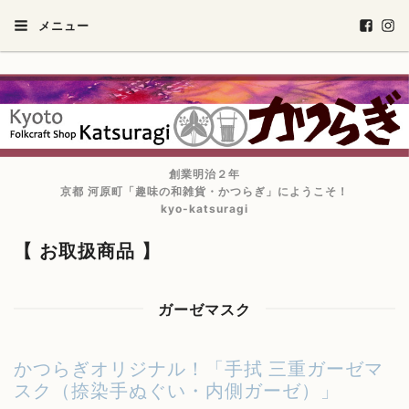
メニュー
創業明治２年
京都 河原町「趣味の和雑貨・かつらぎ」にようこそ！
kyo-katsuragi
【 お取扱商品 】
ガーゼマスク
かつらぎオリジナル！「手拭 三重ガーゼマ
スク（捺染手ぬぐい・内側ガーゼ）」