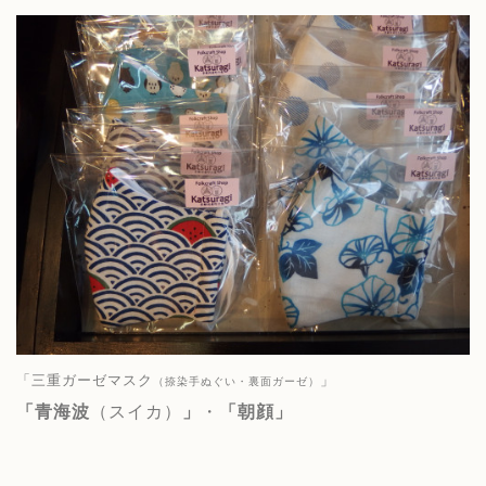
「三重ガーゼマスク
」
（捺染手ぬぐい・裏面ガーゼ）
「青海波
（スイカ）
」
・
「朝顔」