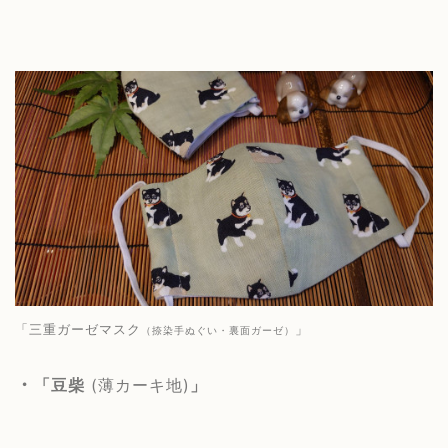
「三重ガーゼマスク
」
（捺染手ぬぐい・裏面ガーゼ）
・
「豆柴
(薄カーキ地)
」