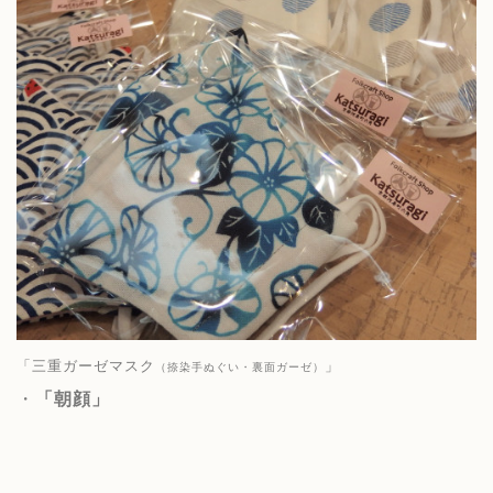
「三重ガーゼマスク
」
（捺染手ぬぐい・裏面ガーゼ）
・
「朝顔」