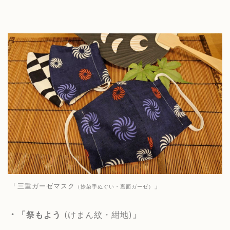
「三重ガーゼマスク
」
（捺染手ぬぐい・裏面ガーゼ）
・
「祭もよう
(けまん紋・紺地)
」