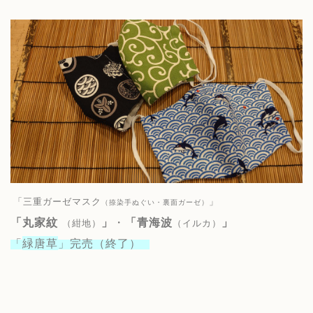
「三重ガーゼマスク
」
（捺染手ぬぐい・裏面ガーゼ）
「丸家紋
」
・
「青海波
」
（紺地）
（イルカ）
「
緑唐草
」完売（終了）