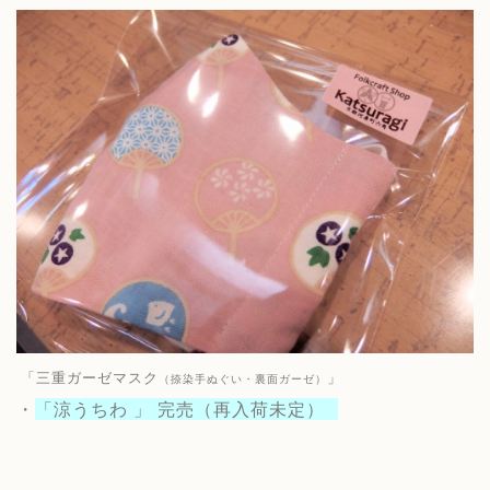
「三重ガーゼマスク
」
（捺染手ぬぐい・裏面ガーゼ）
・
「涼うちわ
」
完売（再入荷未定）