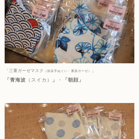
「三重ガーゼマスク
」
（捺染手ぬぐい・裏面ガーゼ）
「青海波
（スイカ）
」
・
「朝顔」