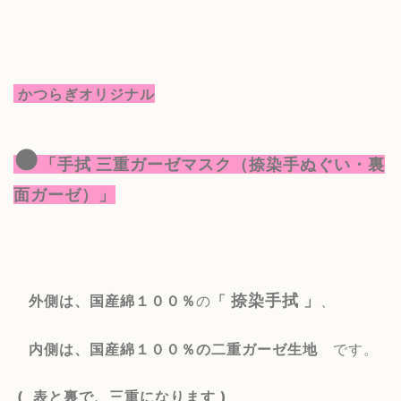
かつらぎオリジナル
●
「手拭 三重ガーゼマスク（捺染手ぬぐい・裏
面ガーゼ）」
捺染手拭 」
外側は、国産綿１００％
の
「
、
内側は、国産綿１００％の二重ガーゼ生地
です。
( 表と裏で、三重になります )