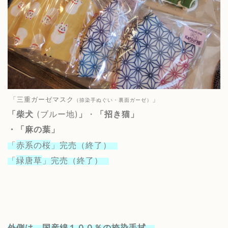
「三重ガーゼマスク
」
（捺染手ぬぐい・裏面ガーゼ）
「柴犬
(ブルー地)
」
・
「招き猫」
・「
麻の葉
」
「
赤系の桜
」完売（終了）
「
緑唐草
」完売（終了）
外側は、
国産綿１００％の捺染手拭、